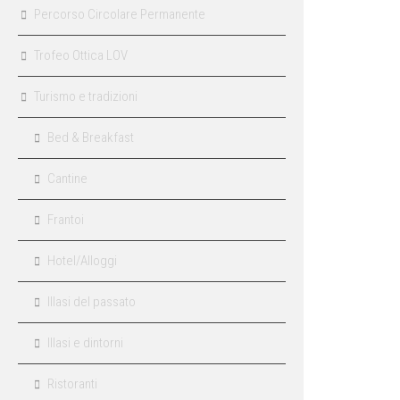
Percorso Circolare Permanente
Trofeo Ottica LOV
Turismo e tradizioni
Bed & Breakfast
Cantine
Frantoi
Hotel/Alloggi
Illasi del passato
Illasi e dintorni
Ristoranti