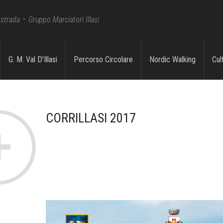
strada – Gruppo Marciatori Illasi
ory:
Corrillasi 2017
G. M. Val D’Illasi
Percorso Circolare
Nordic Walking
Cul
CORRILLASI 2017