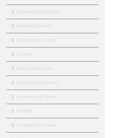
Aforismi sulla Saggezza
Aforismi sull’Amore
Corpo umano – Varie
Curiosità
Economia e Finanza
Etimologia delle parole
Il Cammino dell’Uomo
Il Tempo
L’Origine delle Specie