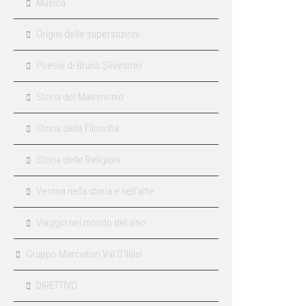
Musica
Origini delle superstizioni
Poesie di Bruno Silvestrini
Storia del Matrimonio
Storia della Filosofia
Storia delle Religioni
Verona nella storia e nell’arte
Viaggio nel mondo del vino
Gruppo Marciatori Val D’Illasi
DIRETTIVO