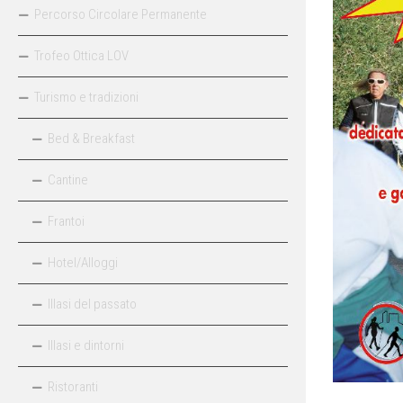
Percorso Circolare Permanente
Trofeo Ottica LOV
Turismo e tradizioni
Bed & Breakfast
Cantine
Frantoi
Hotel/Alloggi
Illasi del passato
Illasi e dintorni
Ristoranti