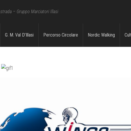
strada – Gruppo Marciatori Illasi
i 2014
G. M. Val D’Illasi
Percorso Circolare
Nordic Walking
Cul