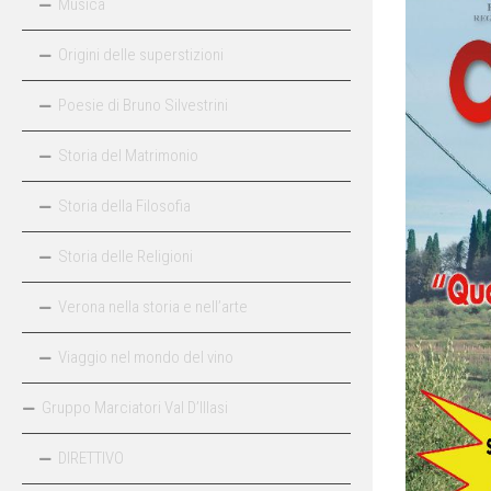
Musica
Origini delle superstizioni
Poesie di Bruno Silvestrini
Storia del Matrimonio
Storia della Filosofia
Storia delle Religioni
Verona nella storia e nell’arte
Viaggio nel mondo del vino
Gruppo Marciatori Val D’Illasi
DIRETTIVO