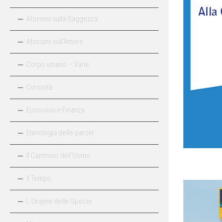
Aforismi sulla Saggezza
Aforismi sull’Amore
Corpo umano – Varie
Curiosità
Economia e Finanza
Etimologia delle parole
Il Cammino dell’Uomo
Il Tempo
L’Origine delle Specie