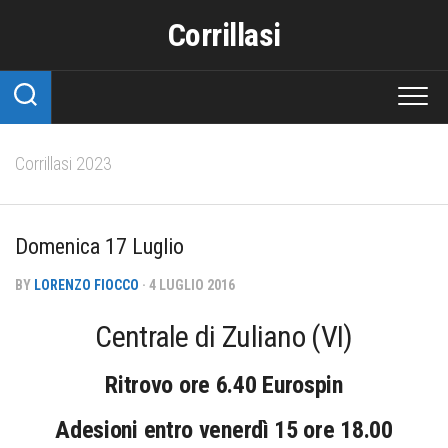
Skip
Corrillasi
to
content
Corrillasi 2023
Domenica 17 Luglio
BY
LORENZO FIOCCO
· 4 LUGLIO 2016
Centrale di Zuliano (VI)
Ritrovo ore 6.40 Eurospin
Adesioni entro venerdì 15 ore 18.00