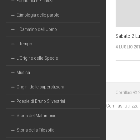
Economia e Finanza
Etimologia delle parole
Il Cammino dell’Uomo
Sabato 2 Lu
Il Tempo
4 LUGLIO 20
L’Origine delle Specie
Musica
Origini delle superstizioni
Corrillasi © 
Poesie di Bruno Silvestrini
Corrillasi utilizza
Storia del Matrimonio
Storia della Filosofia