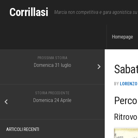
Skip
Corrillasi
to
Marcia non competitiva e gara agonistica su 
content
Corrillas
Homepage
PROSSIMA STORIA
Domenica 31 luglio
Sabat
BY
LORENZO
STORIA PRECEDENTE
Perco
Domenica 24 Aprile
Ritrovo
ARTICOLI RECENTI