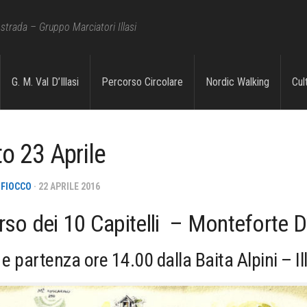
strada – Gruppo Marciatori Illasi
i 2023
G. M. Val D’Illasi
Percorso Circolare
Nordic Walking
Cul
o 23 Aprile
 FIOCCO
· 22 APRILE 2016
rso dei 10 Capitelli – Monteforte 
 e partenza ore 14.00 dalla Baita Alpini – Il